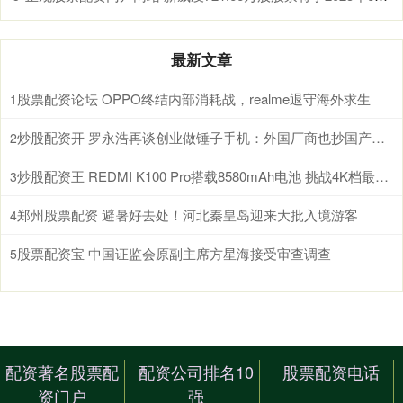
最新文章
股票配资论坛 OPPO终结内部消耗战，realme退守海外求生
1
炒股配资开 罗永浩再谈创业做锤子手机：外国厂商也抄国产手机
2
炒股配资王 REDMI K100 Pro搭载8580mAh电池 挑战4K档最强续航
3
郑州股票配资 避暑好去处！河北秦皇岛迎来大批入境游客
4
股票配资宝 中国证监会原副主席方星海接受审查调查
5
配资著名股票配
配资公司排名10
股票配资电话
资门户
强