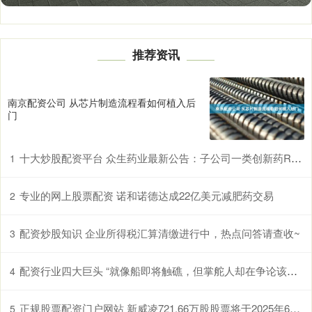
推荐资讯
南京配资公司 从芯片制造流程看如何植入后
门
十大炒股配资平台 众生药业最新公告：子公司一类创新药RAY1225注射液两项降糖III期临床试验获伦理批件
1
专业的网上股票配资 诺和诺德达成22亿美元减肥药交易
2
配资炒股知识 企业所得税汇算清缴进行中，热点问答请查收~
3
配资行业四大巨头 “就像船即将触礁，但掌舵人却在争论该往哪个方向转弯”，投资者质疑特朗普减税法案加剧债务_美国国会_联邦赤字
4
正规股票配资门户网站 新威凌721.66万股股票将于2025年6月5日解禁
5