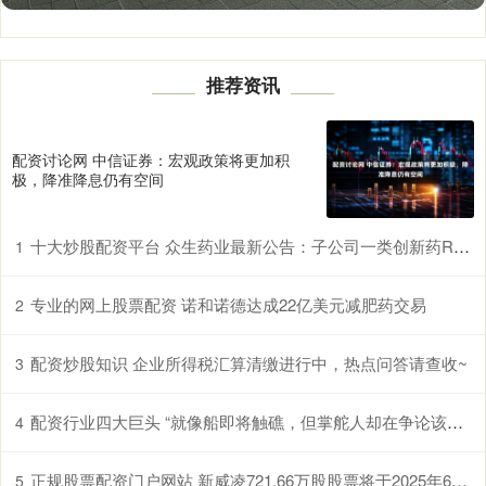
推荐资讯
配资讨论网 中信证券：宏观政策将更加积
极，降准降息仍有空间
十大炒股配资平台 众生药业最新公告：子公司一类创新药RAY1225注射液两项降糖III期临床试验获伦理批件
1
专业的网上股票配资 诺和诺德达成22亿美元减肥药交易
2
配资炒股知识 企业所得税汇算清缴进行中，热点问答请查收~
3
配资行业四大巨头 “就像船即将触礁，但掌舵人却在争论该往哪个方向转弯”，投资者质疑特朗普减税法案加剧债务_美国国会_联邦赤字
4
正规股票配资门户网站 新威凌721.66万股股票将于2025年6月5日解禁
5