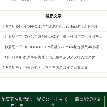
最新文章
股票配资论坛 OPPO终结内部消耗战，realme退守海外求生
1
炒股配资开 罗永浩再谈创业做锤子手机：外国厂商也抄国产手机
2
炒股配资王 REDMI K100 Pro搭载8580mAh电池 挑战4K档最强续航
3
郑州股票配资 避暑好去处！河北秦皇岛迎来大批入境游客
4
股票配资宝 中国证监会原副主席方星海接受审查调查
5
配资著名股票配
配资公司排名10
股票配资电话
资门户
强