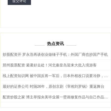
提交评论
热点资讯
炒股配资开 罗永浩再谈创业做锤子手机：外国厂商也抄国产手机
郑州股票配资 避暑好去处！河北秦皇岛迎来大批入境游客
线上配资知识网 被中国反将一军后，日本外相改口说要冷静，冲之鸟礁提都不敢提
最好的证券公司 时隔26年，原创京剧《宰相刘罗锅》重返舞台
配资炒股之家 博主举报央美毕业展一壁画修复作品与自己作品“撞款”，当事学生回应